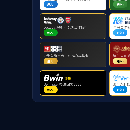
电
首
页
.
子
文
化
杂
园
地
志
.
电
子
杂
志