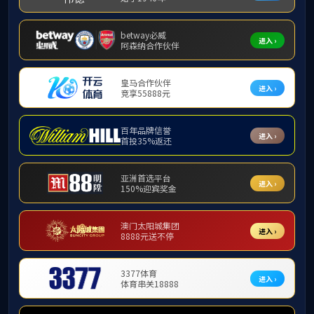
学
首
页
.
院
学
院
动
动
态
态
4月22日，我院研究