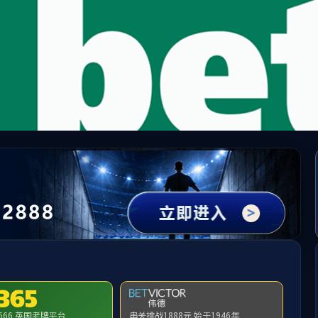
7太阳集团(Macau)股份有限公司-Official web
山大官
首页
部门概况
思政教育
资助工作
科技