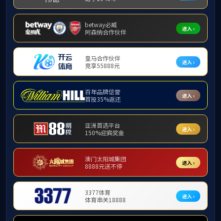
新
首
页
.
闻
新
闻
聚
聚
焦
焦
根据校党委统一部
式对涉及机关党委、后
古文博学院等24个单